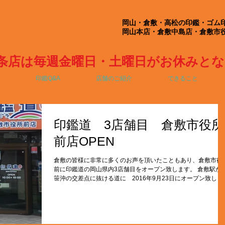
岡山・倉敷・高松の印鑑・ゴム
岡山本店・倉敷中島店・倉敷市
条店は毎週金曜日・土曜日がお休みと
印鑑Q&A
店舗のご紹介
できること
印鑑道 3店舗目 倉敷市役所
前店OPEN
倉敷の皆様に非常に多くのお声を頂いたこともあり、倉敷市役
前に印鑑道の岡山県内3店舗目をオープン致します。 倉敷駅か
笹沖の交差点に抜ける道に 2016年9月23日にオープン致しま
す。 倉敷市役所からも近く、また倉敷市中心部にオープンしま
す。...