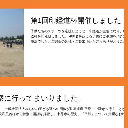
第1回印鑑道杯開催しました
子供たちのスポーツを応援しようと 印鑑道が主催になり、印
道杯を開催致しました。 400名を超える子供にご参加を頂き大
盛況でした。ご関係の皆様・ご参加頂いた方々ありがとうござ
ました。来年も開催予定ですので、ぜひ引き続きご愛顧のほど
ろしくお願いいたします。
察に行ってまいりました。
す、一般社団法人みらいの子ども達への団体が世界遺産 平泉・中尊寺へ行くことが
田俊和貫首様から特別に講話を拝聴し、中尊寺の歴史、「平和」について貴重なお時