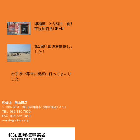
印鑑道 3店舗目 倉敷
市役所前店OPEN
第1回印鑑道杯開催しま
した！
岩手県中尊寺に視察に行ってまいりま
した。
印鑑道 岡山西店
〒700-0964 岡山県岡山市北区中仙道1-1-31
TEL
086-236-7665
FAX 086-236-7669
o-nishi@inkando.jp