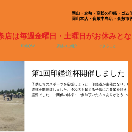
岡山・倉敷・高松の印鑑・ゴム
岡山本店・倉敷中島店・倉敷市
条店は毎週金曜日・土曜日がお休みと
印鑑Q&A
店舗のご紹介
できること
第1回印鑑道杯開催しました
子供たちのスポーツを応援しようと 印鑑道が主催になり、印
道杯を開催致しました。 400名を超える子供にご参加を頂き大
盛況でした。ご関係の皆様・ご参加頂いた方々ありがとうござ
ました。来年も開催予定ですので、ぜひ引き続きご愛顧のほど
ろしくお願いいたします。