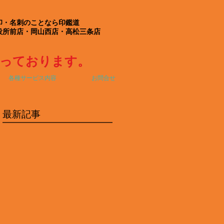
印・名刺のことなら印鑑道
役所前店・岡山西店・高松三条店
なっております。
各種サービス内容
お問合せ
最新記事
！
鑑
変
い
よ