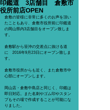
印鑑道 3店舗目 倉敷市
役所前店OPEN
倉敷の皆様に非常に多くのお声を頂い
たこともあり、倉敷市役所前に印鑑道
の岡山県内3店舗目をオープン致しま
す。
倉敷駅から笹沖の交差点に抜ける道
に　2016年9月23日にオープン致しま
す。
倉敷市役所からも近く、また倉敷市中
心部にオープンします。
岡山店・倉敷中島店と同じく、印鑑は
即日対応。また名刺やゴム印やスタン
プもその場で作成することが可能にな
りました。