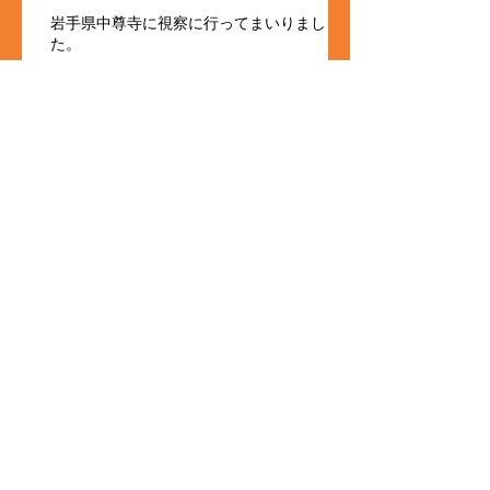
岩手県中尊寺に視察に行ってまいりまし
た。
アーカイブ
2016年9月
（1）
1件の記事
2016年7月
（1）
1件の記事
2016年2月
（1）
1件の記事
タグから検索
まだタグはありません。
ソーシャルメディア